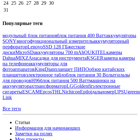
24
25
26
27
28
29
30
31
Популярные теги
модульный блок питания
блок питания 400 Ватт
аккумуляторы
SONY
многофункциональный измеритель
аккумуляторный
перфоратор
Lenovo
SSD 128 ГБ
жесткие
диски
MicroSD
аккумуляторы 700 mAh
OUKITEL
камеры
Dahua
MIXZA
насадки для инструмента
KSGER
замена камеры
на телефоне
аккумуляторы для
фотоаппаратов
KingDian
планшет ПИПО
обзор китайских
планшетов
электронное табло
блок питания 30 Вольт
гильзы
для проводов
H96
блок питания 500 Ватт
машинки на
аккумуляторах
трансформатор
LG
Goldenfir
электронные
сигареты
ESCAM
Epcos
THL
Nichicon
Epilot
дальномер
UPS
Ugreen
Link
Все теги
Статьи
Информация для начинающих
Заметки на полях
Мои проекты