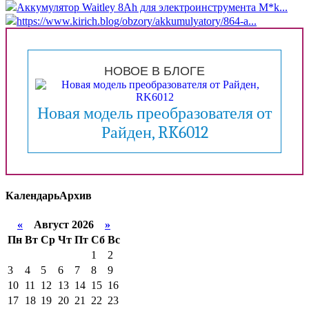
Аккумулятор Waitley 8Ah для электроинструмента M*k...
https://www.kirich.blog/obzory/akkumulyatory/864-a...
НОВОЕ В БЛОГЕ
Новая модель преобразователя от
Райден, RK6012
Календарь
Архив
«
Август 2026
»
Пн
Вт
Ср
Чт
Пт
Сб
Вс
1
2
3
4
5
6
7
8
9
10
11
12
13
14
15
16
17
18
19
20
21
22
23