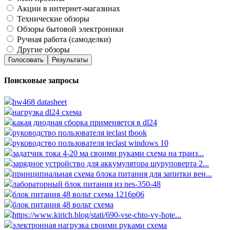
Акции в интернет-магазинах
Технические обзоры
Обзоры бытовой электроники
Ручная работа (самоделки)
Другие обзоры
Голосовать
Результаты
Поисковые запросы
hw468 datasheet
нагрузка dl24 схема
какая диодная сборка применяется в dl24
руководство пользователя teclast tbook
руководство пользователя teclast windows 10
задатчик тока 4-20 ма своими руками схема на транз...
зарядное устройство для аккумулятора шуруповерта 2...
принципиальная схема блока питания для запитки вен...
лабораторный блок питания из nes-350-48
блок питания 48 вольт схема 1216p06
блок питания 48 вольт схема
https://www.kirich.blog/stati/690-vse-chto-vy-hote...
электронная нагрузка своими руками схема