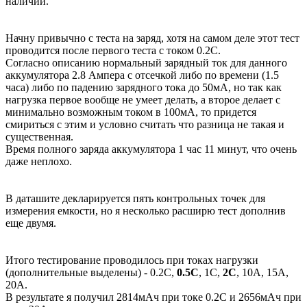
наличии.
Начну привычно с теста на заряд, хотя на самом деле этот тест
проводится после первого теста с током 0.2С.
Согласно описанию нормальный зарядный ток для данного
аккумулятора 2.8 Ампера с отсечкой либо по времени (1.5
часа) либо по падению зарядного тока до 50мА, но так как
нагрузка первое вообще не умеет делать, а второе делает с
минимально возможным током в 100мА, то придется
смириться с этим и условно считать что разница не такая и
существенная.
Время полного заряда аккумулятора 1 час 11 минут, что очень
даже неплохо.
В даташите декларируется пять контрольных точек для
измерения емкости, но я несколько расширю тест дополнив
еще двумя.
Итого тестирование проводилось при токах нагрузки
(дополнительные выделены) - 0.2С,
0.5С
, 1С,
2С
, 10А, 15А,
20А.
В результате я получил 2814мАч при токе 0.2С и 2656мАч при