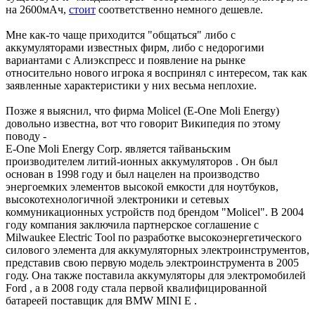
на 2600мАч,
стоит
соответственно немного дешевле.
Мне как-то чаще приходится "общаться" либо с
аккумуляторами известных фирм, либо с недорогими
вариантами с Алиэкспресс и появление на рынке
относительно нового игрока я воспринял с интересом, так как
заявленные характеристики у них весьма неплохие.
Позже я выяснил, что фирма Molicel (E-One Moli Energy)
довольно известна, вот что говорит Википедия по этому
поводу -
E-One Moli Energy Corp. является тайваньским
производителем литий-ионных аккумуляторов . Он был
основан в 1998 году и был нацелен на производство
энергоемких элементов высокой емкости для ноутбуков,
высокотехнологичной электроники и сетевых
коммуникационных устройств под брендом "Molicel". В 2004
году компания заключила партнерское соглашение с
Milwaukee Electric Tool по разработке высокоэнергетического
силового элемента для аккумуляторных электроинструментов,
представив свою первую модель электроинструмента в 2005
году. Она также поставила аккумуляторы для электромобилей
Ford , а в 2008 году стала первой квалифицированной
батареей поставщик для BMW MINI E .