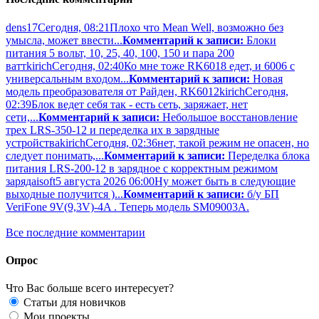
dens17
Сегодня, 08:21
Плохо что Mean Well, возможно без
умысла, может ввести...
Комментарий к записи:
Блоки
питания 5 вольт, 10, 25, 40, 100, 150 и пара 200
ватт
kirich
Сегодня, 02:40
Ко мне тоже RK6018 едет, и 6006 с
универсальным входом...
Комментарий к записи:
Новая
модель преобразователя от Райден, RK6012
kirich
Сегодня,
02:39
Блок ведет себя так - есть сеть, заряжает, нет
сети,...
Комментарий к записи:
Небольшое восстановление
трех LRS-350-12 и переделка их в зарядные
устройства
kirich
Сегодня, 02:36
нет, такой режим не опасен, но
следует понимать,...
Комментарий к записи:
Переделка блока
питания LRS-200-12 в зарядное с корректным режимом
заряда
isoft
5 августа 2026 06:00
Ну может быть в следующие
выходные получится )...
Комментарий к записи:
б/у БП
VeriFone 9V(9,3V)-4A . Теперь модель SM09003A.
Все последние комментарии
Опрос
Что Вас больше всего интересует?
Статьи для новичков
Мои проекты