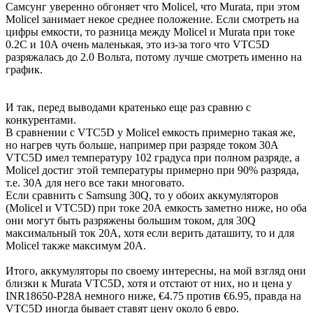
Самсунг уверенно обгоняет что Molicel, что Murata, при этом
Molicel занимает некое среднее положение. Если смотреть на
цифры емкости, то разница между Molicel и Murata при токе
0.2С и 10А очень маленькая, это из-за того что VTC5D
разряжалась до 2.0 Вольта, потому лучше смотреть именно на
график.
И так, перед выводами кратенько еще раз сравню с
конкурентами.
В сравнении с VTC5D у Molicel емкость примерно такая же,
но нагрев чуть больше, например при разряде током 30А
VTC5D имел температуру 102 градуса при полном разряде, а
Molicel достиг этой температуры примерно при 90% разряда,
т.е. 30А для него все таки многовато.
Если сравнить с Samsung 30Q, то у обоих аккумуляторов
(Molicel и VTC5D) при токе 20А емкость заметно ниже, но оба
они могут быть разряжены большим током, для 30Q
максимальный ток 20А, хотя если верить даташиту, то и для
Molicel также максимум 20А.
Итого, аккумуляторы по своему интересны, на мой взгляд они
близки к Murata VTC5D, хотя и отстают от них, но и цена у
INR18650-P28A немного ниже, €4.75 против €6.95, правда на
VTC5D иногда бывает ставят цену около 6 евро.