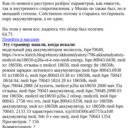
Как-то немного расстроил разброс параметров, как емкости,
так и внутреннего сопротивления, у Murata он также был, но в
меньшей степени. Собственно потому я стараюсь тестировать
пару аккумуляторов, а не один.
На этом у меня все, надеюсь что обзор был полезен.
€4.75
Перейти в магазин
Эту страницу нашли, когда искали
:
модельный ряд аккумуляторов молисель
,
fspe70049
,
https://www.kirich.blog/obzory/akkumulyatory/798-akkumulyatory-
molicel-inr18650-p28a-ot-e-one-moli-energy
,
fspe.80043.0438
,
moli
icr 18650h
,
отзывы о molicel 18650
,
moli energy ihr 18650b
,
режим зарядки литиевого аккумулятора moli fspe 80043.0938
01 icr18650 н
,
moli fspe.80043.0138 icr 18650h
,
moli fspe 70043
.0634 04
,
moli fspe 70043 1824 28 icr 18650h
,
moli
fspe.70044.2888 24 купить
,
molicel p26a inr18650 2600 мач 35a
отзывы
,
moli fspe 70043 аккумулятор
,
moli fspe.70049.2098 03
imr 18650e
,
molicel inr18650 p26a 2 обзор
,
molicell
,
moli fspe
80043. 1758 что это
,
moli fspe.80043.0358
,
moli icr 18650h
аккумулятор
,
moli icr-18650h аккумулятор
,
icr 18650h moli fspe.
70043. 2133 33 характеристики
,
icp1034500ca05715ca100
аккумулятор moli
,
94v 0 e one molj
,
moli fspe 70043 1354
Просмотров: 7 156
Комментариев: 2