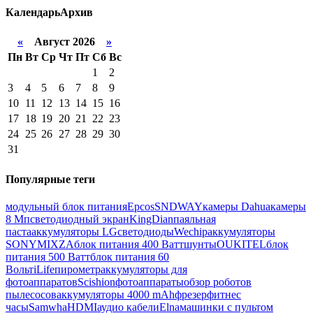
Календарь
Архив
«
Август 2026
»
Пн
Вт
Ср
Чт
Пт
Сб
Вс
1
2
3
4
5
6
7
8
9
10
11
12
13
14
15
16
17
18
19
20
21
22
23
24
25
26
27
28
29
30
31
Популярные теги
модульный блок питания
Epcos
SNDWAY
камеры Dahua
камеры
8 Мп
светодиодный экран
KingDian
паяльная
паста
аккумуляторы LG
светодиоды
Wechip
аккумуляторы
SONY
MIXZA
блок питания 400 Ватт
шунты
OUKITEL
блок
питания 500 Ватт
блок питания 60
Вольт
iLife
пирометр
аккумуляторы для
фотоаппаратов
Scishion
фотоаппараты
обзор роботов
пылесосов
аккумуляторы 4000 mAh
фрезер
фитнес
часы
Samwha
HDMI
аудио кабели
Elna
машинки с пультом