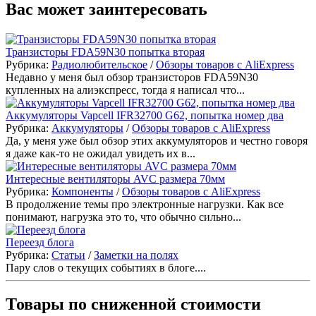
Вас может заинтересовать
Транзисторы FDA59N30 попытка вторая
Рубрика:
Радиолюбительское
/
Обзоры товаров с AliExpress
Недавно у меня был обзор транзисторов FDA59N30
купленных на алиэкспресс, тогда я написал что...
Аккумуляторы Vapcell IFR32700 G62, попытка номер два
Рубрика:
Аккумуляторы
/
Обзоры товаров с AliExpress
Да, у меня уже был обзор этих аккумуляторов и честно говоря
я даже как-то не ожидал увидеть их в...
Интересные вентиляторы AVC размера 70мм
Рубрика:
Компоненты
/
Обзоры товаров с AliExpress
В продолжение темы про электронные нагрузки. Как все
понимают, нагрузка это то, что обычно сильно...
Переезд блога
Рубрика:
Статьи
/
Заметки на полях
Пару слов о текущих событиях в блоге....
Товары по сниженной стоимости