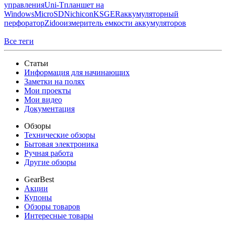
управления
Uni-T
планшет на
Windows
MicroSD
Nichicon
KSGER
аккумуляторный
перфоратор
Zidoo
измеритель емкости аккумуляторов
Все теги
Статьи
Информация для начинающих
Заметки на полях
Мои проекты
Мои видео
Документация
Обзоры
Технические обзоры
Бытовая электроника
Ручная работа
Другие обзоры
GearBest
Акции
Купоны
Обзоры товаров
Интересные товары