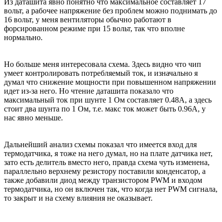
Из даташита явно понятно что максимальное составляет 17
вольт, а рабочее напряжение без проблем можно поднимать до
16 вольт, у меня вентиляторы обычно работают в
форсированном режиме при 15 вольт, так что вполне
нормально.
Но больше меня интересовала схема. Здесь видно что чип
умеет контролировать потребляемый ток, и изначально я
думал что снижение мощности при повышенном напряжении
идет из-за него. Но чтение даташита показало что
максимальный ток при шунте 1 Ом составляет 0.48А, а здесь
стоит два шунта по 1 Ом, т.е. макс ток может быть 0.96А, у
нас явно меньше.
Дальнейший анализ схемы показал что имеется вход для
термодатчика, я тоже на него думал, но на плате датчика нет,
зато есть делитель вместо него, правда схема чуть изменена,
параллельно верхнему резистору поставили конденсатор, а
также добавили диод между транзистором PWM и входом
термодатчика, но он включен так, что когда нет PWM сигнала,
то закрыт и на схему влияния не оказывает.