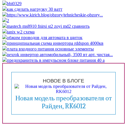
bbi0329
как сделать нагрузку 30 ватт
https://www.kirich.blog/obzory/tehnicheskie-obzory...
2
mastech ms8910 fnirsi st2 zoyi md2 сравнить
tanix w2 схема
обжим проводов для автомата в щиток
принципиальная схема инвертора rddspon 4000кв
плата входного питания основные элементы
nexrok инвертор автомобильный, 3500 вт арт. чистая...
предохранитель в импульсном блоке питания 40 а
НОВОЕ В БЛОГЕ
Новая модель преобразователя от
Райден, RK6012