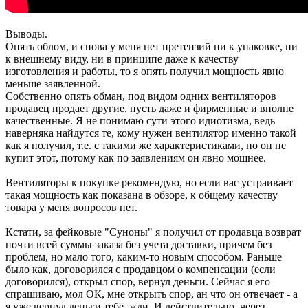
Выводы.
Опять облом, и снова у меня нет претензий ни к упаковке, ни
к внешнему виду, ни в принципе даже к качеству
изготовления и работы, то я опять получил мощность явно
меньше заявленной.
Собственно опять обман, под видом одних вентиляторов
продавец продает другие, пусть даже и фирменные и вполне
качественные. Я не понимаю сути этого идиотизма, ведь
наверняка найдутся те, кому нужен вентилятор именно такой
как я получил, т.е. с такими же характеристиками, но он не
купит этот, потому как по заявлениям он явно мощнее.
Вентиляторы к покупке рекомендую, но если вас устраивает
такая мощность как показана в обзоре, к общему качеству
товара у меня вопросов нет.
Кстати, за фейковые "Суноны" я получил от продавца возврат
почти всей суммы заказа без учета доставки, причем без
проблем, но мало того, каким-то новым способом. Раньше
было как, договорился с продавцом о компенсации (если
договорился), открыл спор, вернул деньги. Сейчас я его
спрашиваю, мол ОК, мне открыть спор, ан что он отвечает - а
я уже вернул деньги тебе, жди. И действительно, через