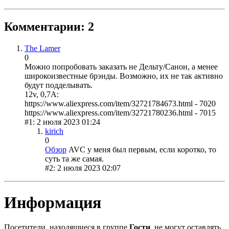
Комментарии: 2
The Lamer
0
Можно попробовать заказать не Дельту/Санон, а менее
широкоизвестные брэнды. Возможно, их не так активно
будут подделывать.
12v, 0,7A:
https://www.aliexpress.com/item/32721784673.html - 7020
https://www.aliexpress.com/item/32721780236.html - 7015
#1: 2 июля 2023 01:24
kirich
0
Обзор
AVC у меня был первым, если коротко, то
суть та же самая.
#2: 2 июля 2023 02:07
Информация
Посетители, находящиеся в группе
Гости
, не могут оставлять