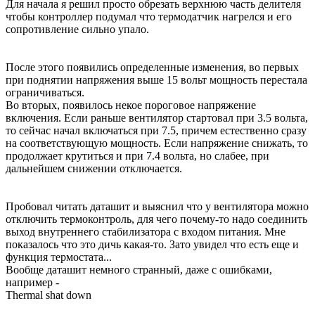
Для начала я решил просто обрезать верхнюю часть делителя
чтобы контроллер подумал что термодатчик нагрелся и его
сопротивление сильно упало.
После этого появились определенные изменения, во первых
при поднятии напряжения выше 15 вольт мощность перестала
ограничиваться.
Во вторых, появилось некое пороговое напряжение
включения. Если раньше вентилятор стартовал при 3.5 вольта,
то сейчас начал включаться при 7.5, причем естественно сразу
на соответствующую мощность. Если напряжение снижать, то
продолжает крутиться и при 7.4 вольта, но слабее, при
дальнейшем снижении отключается.
Пробовал читать даташит и выяснил что у вентилятора можно
отключить термоконтроль, для чего почему-то надо соединить
выход внутреннего стабилизатора с входом питания. Мне
показалось что это дичь какая-то. Зато увидел что есть еще и
функция термостата...
Вообще даташит немного странный, даже с ошибками,
например -
Thermal shat down