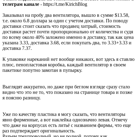
телеграм канале
- https://t.me/KirichBlog
Заказывал на пробу два вентилятора, вышло в сумме $13.58,
т.е. около 6.8 доллара за один с учетом доставки. По поводу
доставки стоит сказать что продавец хитрый, стоимость
доставки растет почти пропорционально от количества и судя
по всему около 40% заложено именно в доставку, так как цена
указана 3.33, доставка 3.68, если покупать два, то 3.33+3.33 и
доставка 7.37.
К упаковке нареканий нет вообще никаких, вот здесь я ставлю
плюс, пенопластовая коробка, каждый вентилятор в своем
пакетике попутно замотан в пупырку.
Выглядят аккуратно, но даже при беглом взгляде сразу стало
видно что это не то, что показано на странице товара и позже
я поясню разницу.
Уже по качеству пластика я могу сказать, что вентиляторы
явно фирменные, а вот наклейка однозначно левая. Отмечу
что даже на корпусах есть литьё с названием фирмы, что еще
раз подтверждает оригинальность.
Разъем трехпроводный, но не родной, потому как