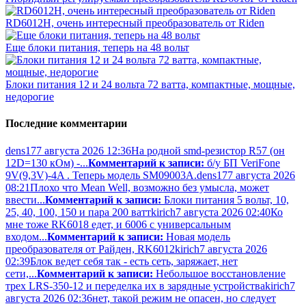
RD6012H, очень интересный преобразователь от Riden
Еще блоки питания, теперь на 48 вольт
Блоки питания 12 и 24 вольта 72 ватта, компактные, мощные,
недорогие
Последние комментарии
dens17
7 августа 2026 12:36
На родной smd-резистор R57 (он
12D=130 кОм) -...
Комментарий к записи:
б/у БП VeriFone
9V(9,3V)-4A . Теперь модель SM09003A.
dens17
7 августа 2026
08:21
Плохо что Mean Well, возможно без умысла, может
ввести...
Комментарий к записи:
Блоки питания 5 вольт, 10,
25, 40, 100, 150 и пара 200 ватт
kirich
7 августа 2026 02:40
Ко
мне тоже RK6018 едет, и 6006 с универсальным
входом...
Комментарий к записи:
Новая модель
преобразователя от Райден, RK6012
kirich
7 августа 2026
02:39
Блок ведет себя так - есть сеть, заряжает, нет
сети,...
Комментарий к записи:
Небольшое восстановление
трех LRS-350-12 и переделка их в зарядные устройства
kirich
7
августа 2026 02:36
нет, такой режим не опасен, но следует