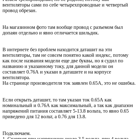
вентиляторы сами по себе четырехпроводные и четвертый
провод обрезан.
На магазинном фото там вообще провод с разъемом был
допаян отдельно и явно отличается шильдик.
В интернете без проблем находится даташит на эти
вентиляторы, там не совсем понятно какой индекс, потому
как после названия модели еще две буквы, но я судил по
названию и указанному току, для данной модели он
составляет 0.76А и указан в даташите и на корпусе
вентилятора.
На странице производителя ток заявлен 0.65А, это не ошибка.
Если открыть даташит, то там указан ток 0.65А как
номинальный и 0.76А как максимальный, а так как диапазон
напряжений питания составляет 5-13.8 вольта, то явно 0.65
приведено для 12 вольт, а 0.76 для 13.8.
Подключаем.
1. Стартует при напряжении около 3.5 вольта, при 4 вольта