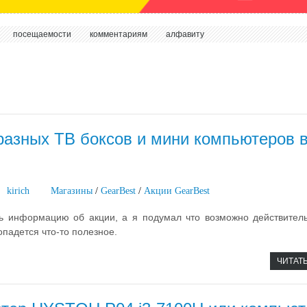
посещаемости
комментариям
алфавиту
разных ТВ боксов и мини компьютеров 
kirich
Магазины
/
GearBest
/
Акции GearBest
ь информацию об акции, а я подумал что возможно действител
опадется что-то полезное.
ЧИТАТ