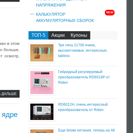
НАПРЯЖЕНИЯ
NEW
КАЛЬКУЛЯТОР
АККУМУЛЯТОРНЫХ СБОРОК
ТОП-5
Акции
Купоны
зан в этом
Три типа 21700 ячеек,
го больше,
высокотоковые, интересные,
т осмотр,
tabless
Гибридный регулируемый
преобразователь RD6018P от
Riden
Ь ДАЛЬШЕ
RD6012H, очень интересный
преобразователь от Riden
 ядре
Еще блоки питания, теперь на 48