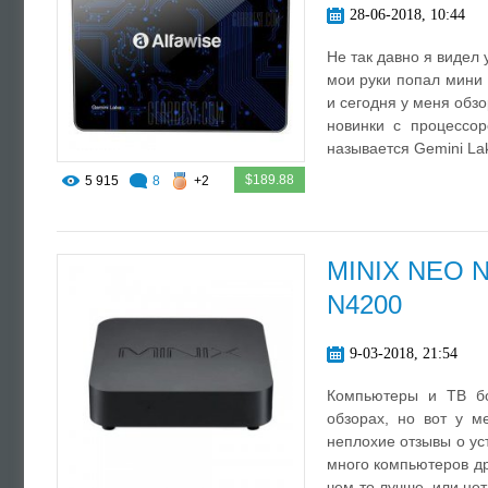
28-06-2018, 10:44
Не так давно я видел 
мои руки попал мини
и сегодня у меня обз
новинки с процессор
называется Gemini Lak
$189.88
5 915
8
+2
MINIX NEO N
N4200
9-03-2018, 21:54
Компьютеры и ТВ бо
обзорах, но вот у м
неплохие отзывы о ус
много компьютеров др
чем-то лучше, или нет