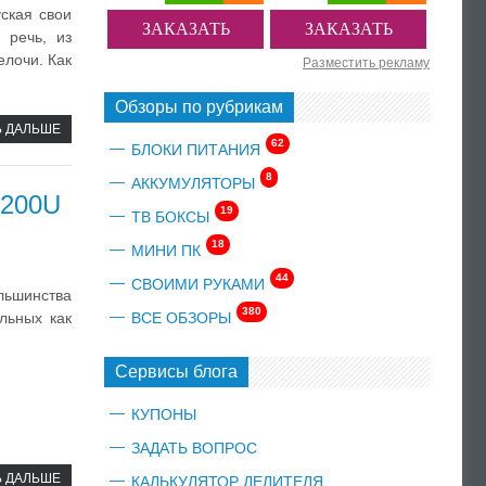
ская свои
ЗАКАЗАТЬ
ЗАКАЗАТЬ
 речь, из
елочи. Как
Разместить рекламу
Обзоры по рубрикам
Ь ДАЛЬШЕ
62
БЛОКИ ПИТАНИЯ
8
АККУМУЛЯТОРЫ
7200U
19
ТВ БОКСЫ
18
МИНИ ПК
44
СВОИМИ РУКАМИ
льшинства
380
ВСЕ ОБЗОРЫ
льных как
Сервисы блога
КУПОНЫ
ЗАДАТЬ ВОПРОС
Ь ДАЛЬШЕ
КАЛЬКУЛЯТОР ДЕЛИТЕЛЯ