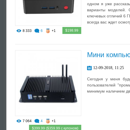
одном я уже рассказы
варианты моделей. 
ключевых отличий 6 Г
всегда вас ждет осмот
$198.99
8 333
6
+1
Мини компью
12-09-2018, 11:25
Сегодня у меня буд
пользователей "пром
минимум наличием дв
7 064
4
+1
$399.99 ($359.99 с купоном)