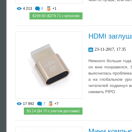
4 213
0
+1
$299.90 ($279.71 с купоном)
HDMI заглуш
23-11-2017, 17:35
Немного больше года
он мне понравился, 
выяснилась проблема,
а на глобальном уро
читателей подкинул в
оживить PIPO.
17 992
7
+7
$3.14 ($4.75 с учетом доставки)
Мини компьют