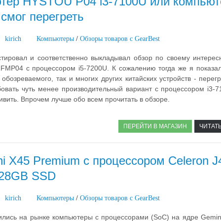
тер HYSTOU P04 i3-7100U или компьют
 смог перегреть
kirich
Компьютеры
/
Обзоры товаров с GearBest
стировал и соответственно выкладывал обзор по своему интерес
MP04 с процессором i5-7200U. К сожалению тогда же я показал
 обозреваемого, так и многих других китайских устройств - перег
бовать чуть менее производительный вариант с процессором i3-7
ивить. Впрочем лучше обо всем прочитать в обзоре.
ПЕРЕЙТИ В МАГАЗИН
ЧИТАТ
ni X45 Premium с процессором Celeron J
128GB SSD
kirich
Компьютеры
/
Обзоры товаров с GearBest
ились на рынке компьютеры с процессорами (SoC) на ядре Gemini