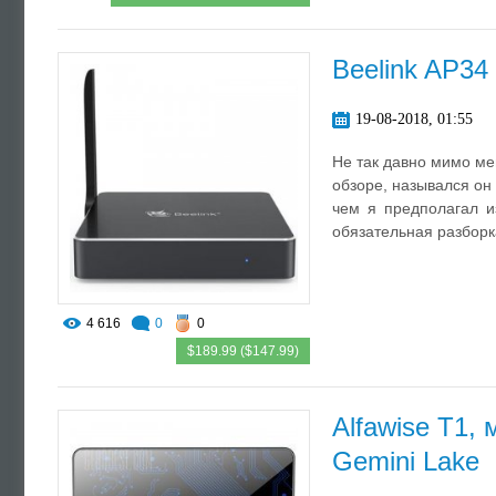
Beelink AP34
19-08-2018, 01:55
Не так давно мимо ме
обзоре, назывался он
чем я предполагал и
обязательная разборк
4 616
0
0
$189.99 ($147.99)
Alfawise T1,
Gemini Lake