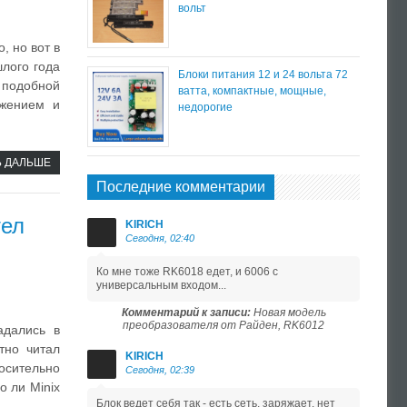
вольт
, но вот в
лого года
Блоки питания 12 и 24 вольта 72
р подобной
ватта, компактные, мощные,
лжением и
недорогие
Ь ДАЛЬШЕ
Последние комментарии
тел
KIRICH
Сегодня, 02:40
Ко мне тоже RK6018 едет, и 6006 с
универсальным входом...
Комментарий к записи:
Новая модель
преобразователя от Райден, RK6012
адались в
тно читал
KIRICH
носительно
Сегодня, 02:39
о ли Minix
Блок ведет себя так - есть сеть, заряжает, нет