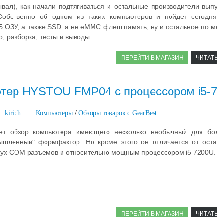
вал), как начали подтягиваться и остальные производители выпу
Собственно об одном из таких компьютеров и пойдет сегодня
Б ОЗУ, а также SSD, а не eMMC флеш память, ну и остальное по м
р, разборка, тесты и выводы.
ПЕРЕЙТИ В МАГАЗИН
ЧИТАТ
тер HYSTOU FMP04 с процессором i5-
kirich
Компьютеры
/
Обзоры товаров с GearBest
ет обзор компьютера имеющего несколько необычный для бо
ышленный" формфактор. Но кроме этого он отличается от оста
ух СОМ разъемов и относительно мощным процессором i5 7200U.
ПЕРЕЙТИ В МАГАЗИН
ЧИТАТ