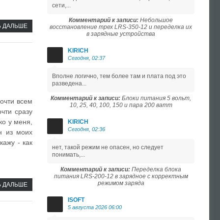
сети,...
Комментарий к записи:
Небольшое
Ь ДАЛЬШЕ
восстановление трех LRS-350-12 и переделка их
в зарядные устройства
KIRICH
Сегодня, 02:37
Вполне логично, тем более там и плата под это
разведена...
Комментарий к записи:
Блоки питания 5 вольт,
очти всем
10, 25, 40, 100, 150 и пара 200 ватт
чти сразу
ко у меня,
KIRICH
Сегодня, 02:36
н из моих
кажу - как
нет, такой режим не опасен, но следует
понимать,...
Комментарий к записи:
Переделка блока
питания LRS-200-12 в зарядное с корректным
режимом заряда
Ь ДАЛЬШЕ
ISOFT
5 августа 2026 06:00