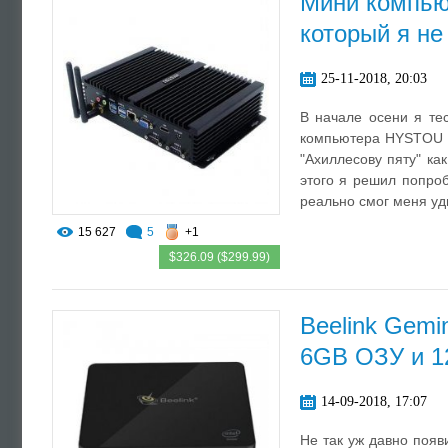
Мини компью
который я не
25-11-2018, 20:03
В начале осени я те
компьютера HYSTOU F
"Ахиллесову пяту" как
этого я решил попро
реально смог меня уд
15 627
5
+1
$326.09 ($299.99)
Beelink Gemi
6GB ОЗУ и 
14-09-2018, 17:07
Не так уж давно появ