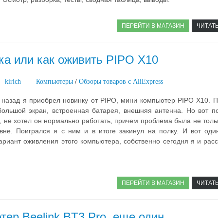
ПЕРЕЙТИ В МАГАЗИН
ЧИТАТ
ка или как оживить PIPO X10
kirich
Компьютеры
/
Обзоры товаров с AliExpress
 назад я приобрел новинку от PIPO, мини компьютер PIPO X10. П
большой экран, встроенная батарея, внешняя антенна. Но вот по
 не хотел он нормально работать, причем проблема была не толь
вне. Поигрался я с ним и в итоге закинул на полку. И вот оди
ариант оживления этого компьютера, собственно сегодня я и расс
ПЕРЕЙТИ В МАГАЗИН
ЧИТАТ
ер Beelink BT3 Pro, еще один