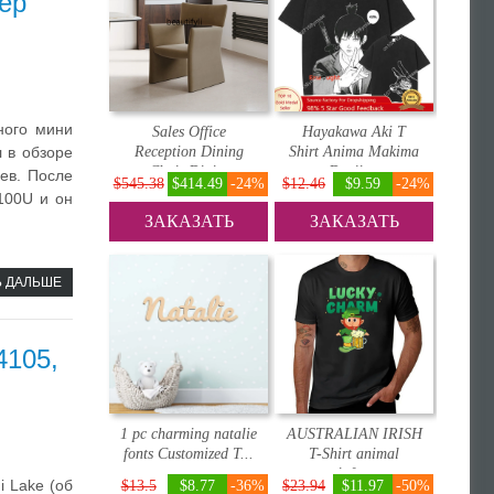
ер
ного мини
Sales Office
Hayakawa Aki T
Reception Dining
Shirt Anima Makima
 в обзоре
Chair Dini...
Denji ...
рев. После
$545.38
$414.49
-24%
$12.46
$9.59
-24%
100U и он
ЗАКАЗАТЬ
ЗАКАЗАТЬ
Ь ДАЛЬШЕ
4105,
1 pc charming natalie
AUSTRALIAN IRISH
fonts Customized T...
T-Shirt animal
prinfor ...
 Lake (об
$13.5
$8.77
-36%
$23.94
$11.97
-50%