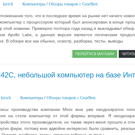
kirich
Компьютеры
/
Обзоры товаров с GearBest
упоминание того, что в последнее время на рынке нет ничего нового
 компьютер с процессором который был анонсирован в конце прош
ор этой новинки. Примерно полтора года назад я выкладывал обзо
ом Apollo Lake, а данная версия является логическим продо
e. В обзоре все как обычно, осмотр, разборка, тесты, выводы.
ПЕРЕЙТИ В МАГАЗИН
ЧИТАТ
42C, небольшой компьютер на базе Ин
kirich
Компьютеры
/
Обзоры товаров с GearBest
ксы производства компании Minix мне уже неоднократно поп
еня на столе компьютер от этой фирмы впервые. Я неоднокра
тройствах этого производителя, но также через меня прошло и от
угих фирм, потому мне вдвойне интересно было сравнить, реальн
. Осмотр, разборка, тесты, сводная таблица, выводы.