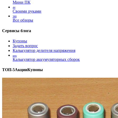
Мини ПК
44
Своими руками
380
Все обзоры
Сервисы блога
Купоны
Задать вопрос
Калькулятор делителя напряжения
new
Калькулятор аккумуляторных сборок
ТОП-5
Акции
Купоны