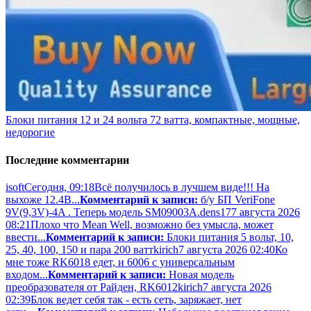
Блоки питания 12 и 24 вольта 72 ватта, компактные, мощные,
недорогие
Последние комментарии
isoft
Сегодня, 09:18
Всё получилось в лучшем виде!!! На
выхоже 12.4В...
Комментарий к записи:
б/у БП VeriFone
9V(9,3V)-4A . Теперь модель SM09003A.
dens17
7 августа 2026
08:21
Плохо что Mean Well, возможно без умысла, может
ввести...
Комментарий к записи:
Блоки питания 5 вольт, 10,
25, 40, 100, 150 и пара 200 ватт
kirich
7 августа 2026 02:40
Ко
мне тоже RK6018 едет, и 6006 с универсальным
входом...
Комментарий к записи:
Новая модель
преобразователя от Райден, RK6012
kirich
7 августа 2026
02:39
Блок ведет себя так - есть сеть, заряжает, нет