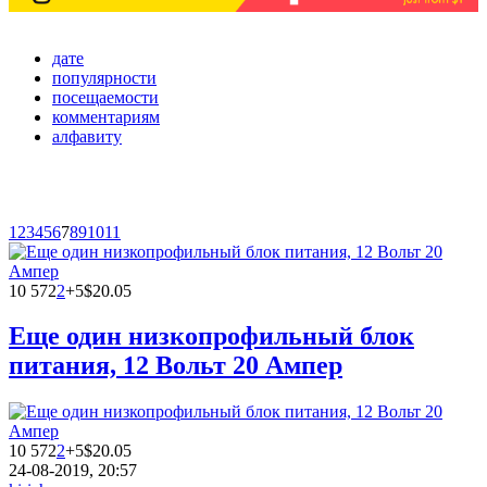
дате
популярности
посещаемости
комментариям
алфавиту
1
2
3
4
5
6
7
8
9
10
11
10 572
2
+5
$20.05
Еще один низкопрофильный блок
питания, 12 Вольт 20 Ампер
10 572
2
+5
$20.05
24-08-2019, 20:57