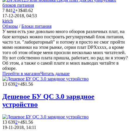
7 841
2
+3
$40.62
17-12-2018, 04:53
kirich
Обзоры
/
Блоки питания
У меня есть уже довольно много обзоров различных плат, на
базе которых можно построить регулируемый блок питания,
часто т.н. "лабораторный" и потому я просто не смог пройти
мимо новинки на этом рынке, серии плат DPXхххх, а кроме
того об этом обзоре меня просили несколько моих читателей.
Ну вот собственно плата пришла, работает, но рад ли я этому?
Об этом, а также о самой плате и моих выводах читайте в
обзоре.
Перейти в магазин
Читать дальше
13 639
2
+4
$1.56
Дешевое БУ QC 3.0 зарядное
устройство
13 639
2
+4
$1.56
19-11-2018, 14:11