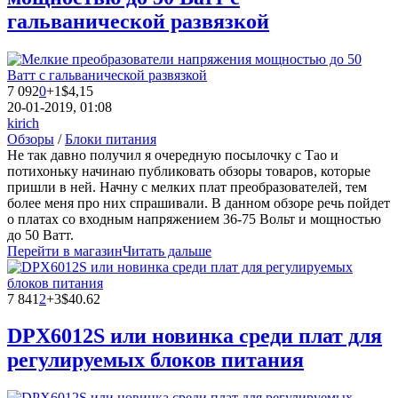
гальванической развязкой
7 092
0
+1
$4,15
20-01-2019, 01:08
kirich
Обзоры
/
Блоки питания
Не так давно получил я очередную посылочку с Тао и
потихоньку начинаю публиковать обзоры товаров, которые
пришли в ней. Начну с мелких плат преобразователей, тем
более меня про них спрашивали. В данном обзоре речь пойдет
о платах со входным напряжением 36-75 Вольт и мощностью
до 50 Ватт.
Перейти в магазин
Читать дальше
7 841
2
+3
$40.62
DPX6012S или новинка среди плат для
регулируемых блоков питания