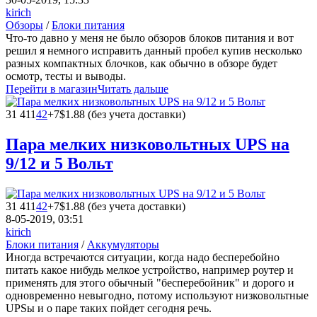
kirich
Обзоры
/
Блоки питания
Что-то давно у меня не было обзоров блоков питания и вот
решил я немного исправить данный пробел купив несколько
разных компактных блочков, как обычно в обзоре будет
осмотр, тесты и выводы.
Перейти в магазин
Читать дальше
31 411
42
+7
$1.88 (без учета доставки)
Пара мелких низковольтных UPS на
9/12 и 5 Вольт
31 411
42
+7
$1.88 (без учета доставки)
8-05-2019, 03:51
kirich
Блоки питания
/
Аккумуляторы
Иногда встречаются ситуации, когда надо бесперебойно
питать какое нибудь мелкое устройство, например роутер и
применять для этого обычный "бесперебойник" и дорого и
одновременно невыгодно, потому используют низковольтные
UPSы и о паре таких пойдет сегодня речь.