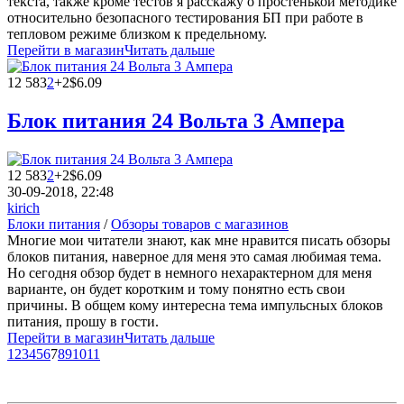
текста, также кроме тестов я расскажу о простенькой методике
относительно безопасного тестирования БП при работе в
тепловом режиме близком к предельному.
Перейти в магазин
Читать дальше
12 583
2
+2
$6.09
Блок питания 24 Вольта 3 Ампера
12 583
2
+2
$6.09
30-09-2018, 22:48
kirich
Блоки питания
/
Обзоры товаров с магазинов
Многие мои читатели знают, как мне нравится писать обзоры
блоков питания, наверное для меня это самая любимая тема.
Но сегодня обзор будет в немного нехарактерном для меня
варианте, он будет коротким и тому понятно есть свои
причины. В общем кому интересна тема импульсных блоков
питания, прошу в гости.
Перейти в магазин
Читать дальше
1
2
3
4
5
6
7
8
9
10
11