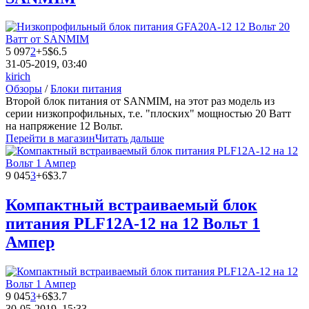
5 097
2
+5
$6.5
31-05-2019, 03:40
kirich
Обзоры
/
Блоки питания
Второй блок питания от SANMIM, на этот раз модель из
серии низкопрофильных, т.е. "плоских" мощностью 20 Ватт
на напряжение 12 Вольт.
Перейти в магазин
Читать дальше
9 045
3
+6
$3.7
Компактный встраиваемый блок
питания PLF12A-12 на 12 Вольт 1
Ампер
9 045
3
+6
$3.7
30-05-2019, 15:33