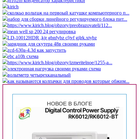
jn102m конденсатор характеристики
kirich
сколкьо вольтаж на первоый катушке компьютерного п...
набор для сборки линейного регулируемого блока пит...
https://www.kirich.blog/obzory/preobrazovateli/112...
mean well sp 200 24 регулировка
LD-10012HDR ,kjr gbnfybz c[tvf gjlrk.xtybz
зарядник для скутера 48в своими руками
zcd-630a-4.3d как запустить
ebc a10h схема
https://www.kirich.blog/obzory/izmeritelnoe/1255-a...
электронная нагрузка своими руками схема
вольтметр четырехканальный
как называются колпачки для проводов которые обжим...
НОВОЕ В БЛОГЕ