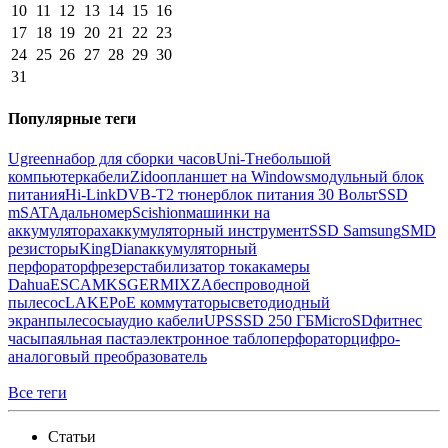
10
11
12
13
14
15
16
17
18
19
20
21
22
23
24
25
26
27
28
29
30
31
Популярные теги
Ugreen
набор для сборки часов
Uni-T
небольшой
компьютер
кабели
Zidoo
планшет на Windows
модульный блок
питания
Hi-Link
DVB-T2 тюнер
блок питания 30 Вольт
SSD
mSATA
дальномер
Scishion
машинки на
аккумуляторах
аккумуляторный инструмент
SSD Samsung
SMD
резисторы
KingDian
аккумуляторный
перфоратор
фрезер
стабилизатор тока
камеры
Dahua
ESCAM
KSGER
MIXZA
беспроводной
пылесос
LAKE
PoE коммутаторы
светодиодный
экран
пылесосы
аудио кабели
UPS
SSD 250 ГБ
MicroSD
фитнес
часы
паяльная паста
электронное табло
перфоратор
цифро-
аналоговый преобразователь
Все теги
Статьи