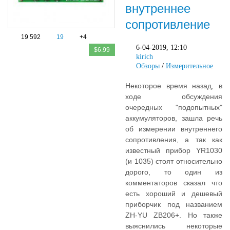
внутреннее
сопротивление
19 592
19
+4
6-04-2019, 12:10
$6.99
kirich
Обзоры
/
Измерительное
Некоторое время назад, в
ходе обсуждения
очередных "подопытных"
аккумуляторов, зашла речь
об измерении внутреннего
сопротивления, а так как
известный прибор YR1030
(и 1035) стоят относительно
дорого, то один из
комментаторов сказал что
есть хороший и дешевый
приборчик под названием
ZH-YU ZB206+. Но также
выяснились некоторые