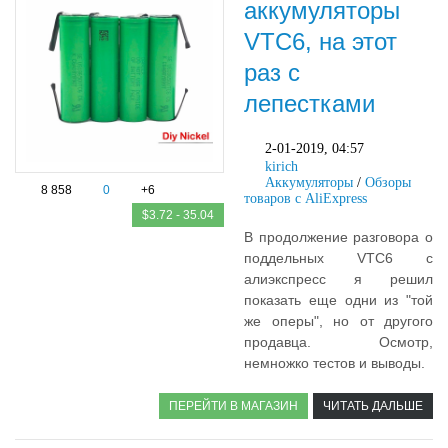
аккумуляторы
VTC6, на этот
раз с
лепестками
2-01-2019, 04:57
kirich
Аккумуляторы
/
Обзоры
8 858
0
+6
товаров с AliExpress
$3.72 - 35.04
В продолжение разговора о
поддельных VTC6 с
алиэкспресс я решил
показать еще одни из "той
же оперы", но от другого
продавца. Осмотр,
немножко тестов и выводы.
ПЕРЕЙТИ В МАГАЗИН
ЧИТАТЬ ДАЛЬШЕ