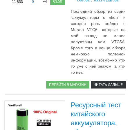
Обзоры
/
Аккумуляторы
€3.50
11 833
0
+4
Последний обзор из серии
"аккумуляторы с nkon" и
сегодня речь пойдет о
Murata VTC6, которые на
мой взгляд не менее
популярны чем VTC5A.
Кроме того в конце обзора
немножко полезной
информации, возможно кто-
то уже с ней знаком, а кто-
то нет.
ПЕРЕЙТИ В МАГАЗИН
ЧИТАТЬ ДАЛЬШЕ
Ресурсный тест
китайского
аккумулятора,