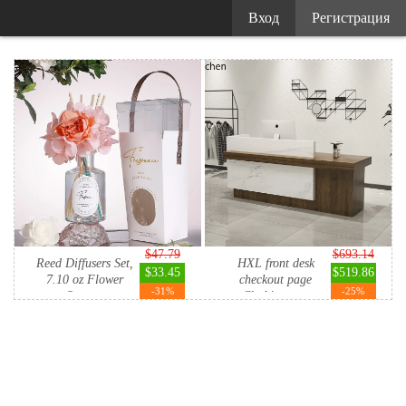
Вход
Регистрация
$47.79
$693.14
Reed Diffusers Set,
HXL front desk
$33.45
$519.86
7.10 oz Flower
checkout page
-31%
-25%
Scent...
Clothing st...