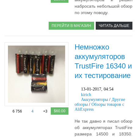
набросать небольшой обзор
по этому поводу.
ПЕРЕЙТИ В МАГАЗИН
ЧИТАТЬ ДАЛЬШЕ
Немножко
аккумуляторов
TrustFire 16340 и
их тестирование
13-01-2017, 04:54
kirich
Аккумуляторы
/
Другие
обзоры
/
Обзоры товаров с
AliExpress
$60.00
6 756
4
+3
Не так давно я писал обзор
об аккумуляторах TrustFire
размера 14500 и 18350.