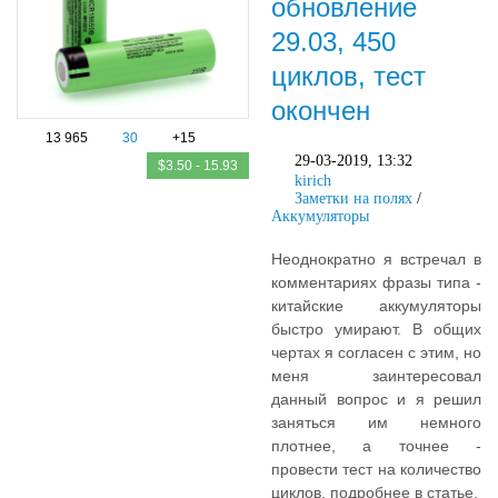
обновление
29.03, 450
циклов, тест
окончен
13 965
30
+15
29-03-2019, 13:32
$3.50 - 15.93
kirich
Заметки на полях
/
Аккумуляторы
Неоднократно я встречал в
комментариях фразы типа -
китайские аккумуляторы
быстро умирают. В общих
чертах я согласен с этим, но
меня заинтересовал
данный вопрос и я решил
заняться им немного
плотнее, а точнее -
провести тест на количество
циклов, подробнее в статье.