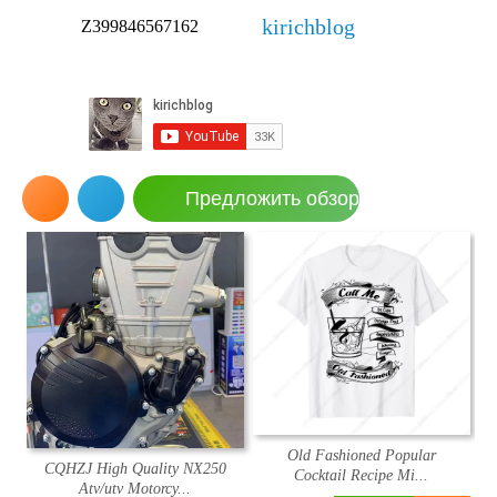
kirichblog
Z399846567162
Предложить обзор
Old Fashioned Popular
CQHZJ High Quality NX250
Cocktail Recipe Mi...
Atv/utv Motorcy...