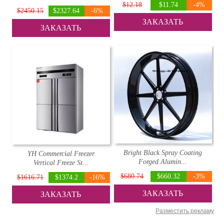
$12.18
$11.74
-4%
$2450.15
$2327.64
-6%
ЗАКАЗАТЬ
ЗАКАЗАТЬ
Bright Black Spray Coating
YH Commercial Freezer
Forged Alumin...
Vertical Freeze St...
$680.74
$660.32
-3%
$1616.71
$1374.2
-16%
ЗАКАЗАТЬ
ЗАКАЗАТЬ
Разместить рекламу