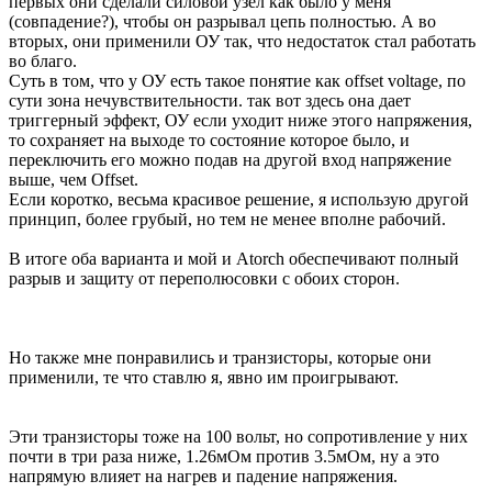
первых они сделали силовой узел как было у меня
(совпадение?), чтобы он разрывал цепь полностью. А во
вторых, они применили ОУ так, что недостаток стал работать
во благо.
Суть в том, что у ОУ есть такое понятие как offset voltage, по
сути зона нечувствительности. так вот здесь она дает
триггерный эффект, ОУ если уходит ниже этого напряжения,
то сохраняет на выходе то состояние которое было, и
переключить его можно подав на другой вход напряжение
выше, чем Offset.
Если коротко, весьма красивое решение, я использую другой
принцип, более грубый, но тем не менее вполне рабочий.
В итоге оба варианта и мой и Atorch обеспечивают полный
разрыв и защиту от переполюсовки с обоих сторон.
Но также мне понравились и транзисторы, которые они
применили, те что ставлю я, явно им проигрывают.
Эти транзисторы тоже на 100 вольт, но сопротивление у них
почти в три раза ниже, 1.26мОм против 3.5мОм, ну а это
напрямую влияет на нагрев и падение напряжения.