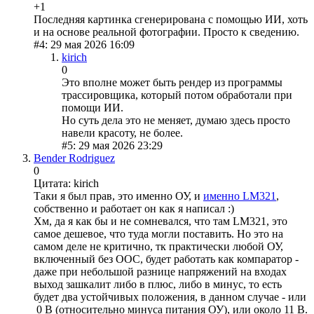
+1
Последняя картинка сгенерирована с помощью ИИ, хоть
и на основе реальной фотографии. Просто к сведению.
#4: 29 мая 2026 16:09
kirich
0
Это вполне может быть рендер из программы
трассировщика, который потом обработали при
помощи ИИ.
Но суть дела это не меняет, думаю здесь просто
навели красоту, не более.
#5: 29 мая 2026 23:29
Bender Rodriguez
0
Цитата: kirich
Таки я был прав, это именно ОУ, и
именно LM321
,
собственно и работает он как я написал :)
Хм, да я как бы и не сомневался, что там LM321, это
самое дешевое, что туда могли поставить. Но это на
самом деле не критично, тк практически любой ОУ,
включенный без ООС, будет работать как компаратор -
даже при небольшой разнице напряжений на входах
выход зашкалит либо в плюс, либо в минус, то есть
будет два устойчивых положения, в данном случае - или
0 В (относительно минуса питания ОУ), или около 11 В.