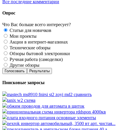
Все последние комментарии
Опрос
Что Вас больше всего интересует?
Статьи для новичков
Мои проекты
Акции в интернет-магазинах
Технические обзоры
Обзоры бытовой электроники
Ручная работа (самоделки)
Другие обзоры
Голосовать
Результаты
Поисковые запросы
mastech ms8910 fnirsi st2 zoyi md2 сравнить
tanix w2 схема
обжим проводов для автомата в щиток
принципиальная схема инвертора rddspon 4000кв
плата входного питания основные элементы
nexrok инвертор автомобильный, 3500 вт арт. чистая...
предохранитель в импульсном блоке питания 40 а