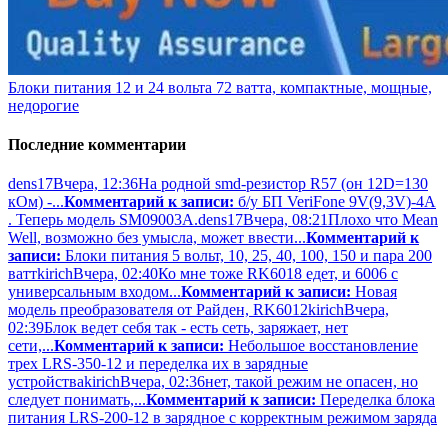
Блоки питания 12 и 24 вольта 72 ватта, компактные, мощные,
недорогие
Последние комментарии
dens17
Вчера, 12:36
На родной smd-резистор R57 (он 12D=130
кОм) -...
Комментарий к записи:
б/у БП VeriFone 9V(9,3V)-4A
. Теперь модель SM09003A.
dens17
Вчера, 08:21
Плохо что Mean
Well, возможно без умысла, может ввести...
Комментарий к
записи:
Блоки питания 5 вольт, 10, 25, 40, 100, 150 и пара 200
ватт
kirich
Вчера, 02:40
Ко мне тоже RK6018 едет, и 6006 с
универсальным входом...
Комментарий к записи:
Новая
модель преобразователя от Райден, RK6012
kirich
Вчера,
02:39
Блок ведет себя так - есть сеть, заряжает, нет
сети,...
Комментарий к записи:
Небольшое восстановление
трех LRS-350-12 и переделка их в зарядные
устройства
kirich
Вчера, 02:36
нет, такой режим не опасен, но
следует понимать,...
Комментарий к записи:
Переделка блока
питания LRS-200-12 в зарядное с корректным режимом заряда