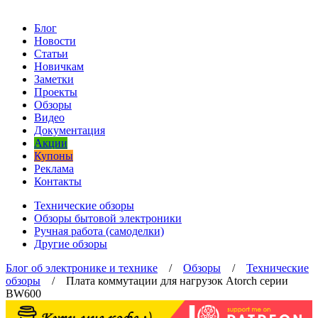
Блог
Новости
Статьи
Новичкам
Заметки
Проекты
Обзоры
Видео
Документация
Акции
Купоны
Реклама
Контакты
Технические обзоры
Обзоры бытовой электроники
Ручная работа (самоделки)
Другие обзоры
Блог об электронике и технике
/
Обзоры
/
Технические
обзоры
/ Плата коммутации для нагрузок Atorch серии
BW600