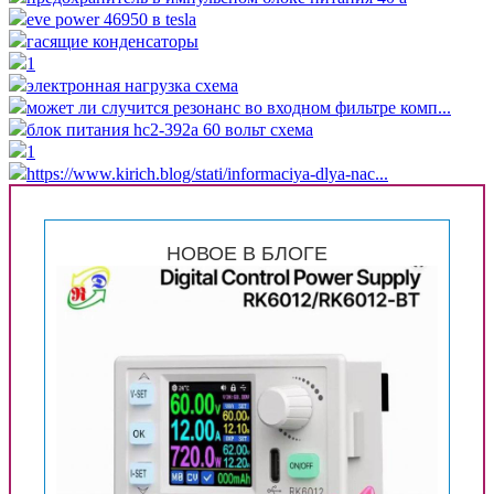
eve power 46950 в tesla
гасящие конденсаторы
1
электронная нагрузка схема
может ли случится резонанс во входном фильтре комп...
блок питания hc2-392a 60 вольт схема
1
https://www.kirich.blog/stati/informaciya-dlya-nac...
НОВОЕ В БЛОГЕ