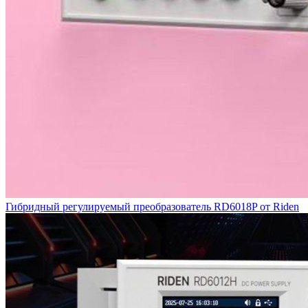
Гибридный регулируемый преобразователь RD6018P от Riden