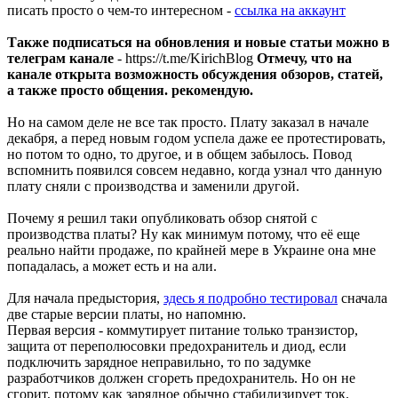
писать просто о чем-то интересном -
ссылка на аккаунт
Также подписаться на обновления и новые статьи можно в
телеграм канале
- https://t.me/KirichBlog
Отмечу, что на
канале открыта возможность обсуждения обзоров, статей,
а также просто общения. рекомендую.
Но на самом деле не все так просто. Плату заказал в начале
декабря, а перед новым годом успела даже ее протестировать,
но потом то одно, то другое, и в общем забылось. Повод
вспомнить появился совсем недавно, когда узнал что данную
плату сняли с производства и заменили другой.
Почему я решил таки опубликовать обзор снятой с
производства платы? Ну как минимум потому, что её еще
реально найти продаже, по крайней мере в Украине она мне
попадалась, а может есть и на али.
Для начала предыстория,
здесь я подробно тестировал
сначала
две старые версии платы, но напомню.
Первая версия - коммутирует питание только транзистор,
защита от переполюсовки предохранитель и диод, если
подключить зарядное неправильно, то по задумке
разработчиков должен сгореть предохранитель. Но он не
сгорит, потому как зарядное обычно стабилизирует ток.