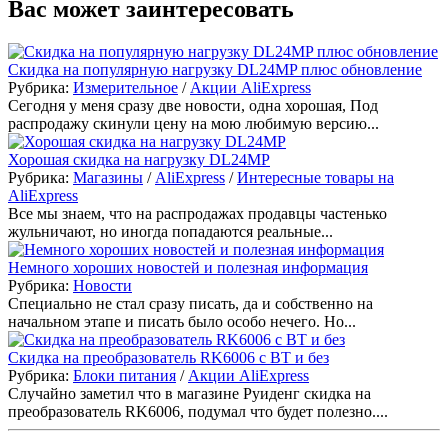
Вас может заинтересовать
Скидка на популярную нагрузку DL24MP плюс обновление
Рубрика:
Измерительное
/
Акции AliExpress
Сегодня у меня сразу две новости, одна хорошая, Под
распродажу скинули цену на мою любимую версию...
Хорошая скидка на нагрузку DL24MP
Рубрика:
Магазины
/
AliExpress
/
Интересные товары на
AliExpress
Все мы знаем, что на распродажах продавцы частенько
жульничают, но иногда попадаются реальные...
Немного хороших новостей и полезная информация
Рубрика:
Новости
Специально не стал сразу писать, да и собственно на
начальном этапе и писать было особо нечего. Но...
Скидка на преобразователь RK6006 с ВТ и без
Рубрика:
Блоки питания
/
Акции AliExpress
Случайно заметил что в магазине Руиденг скидка на
преобразователь RK6006, подумал что будет полезно....