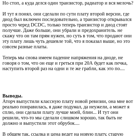
Но стоп, а куда делся один транзистор, радиатор и вся мелочь?
И тут я понял, они сделали по сути плату второй версии, где
диод был включен последовательно, а транзистор открывался
просто черед DCDC, только теперь транзистор и диод стоят
получше. Даже больше, они убрали и предохранитель. не
скажу что он там прям нужен, но суть в том, что продают они
эту плату лишь чуть дешевле той, что я показал выше, но это
совсем разные платы.
Теперь мы снова имеем падение напряжения на диоде, не
говоря о том, что он еще и греться при 20А будет как печка,
наступить второй раз на одни и те же грабли, как это по....
Выводы.
Аторч выпустили классную плату новой ревизии, она мне вот
реально понравилась, я даже подумал, да неужели, а может я
сплю, они сделали плату лучше моей, блин... И тут они
решили, что-то мы сделали слишком хорошо, так быть не
должно и выпустили этот обрубок....
В общем так, ссылка и цена ведет на новую плату, старую